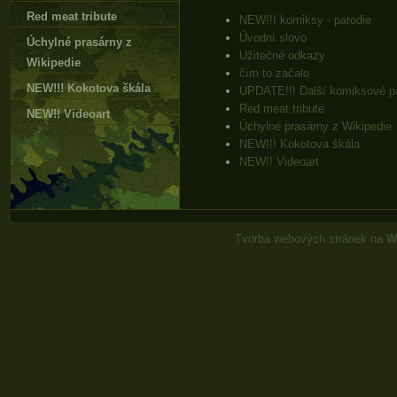
Red meat tribute
NEW!!! komiksy - parodie
Úvodní slovo
Úchylné prasárny z
Užitečné odkazy
Wikipedie
čím to začalo
NEW!!! Kokotova škála
UPDATE!!! Další komiksové p
Red meat tribute
NEW!! Videoart
Úchylné prasárny z Wikipedie
NEW!!! Kokotova škála
NEW!! Videoart
Tvorba webových stránek na
W