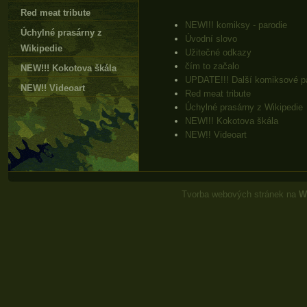
Red meat tribute
NEW!!! komiksy - parodie
Úchylné prasárny z
Úvodní slovo
Wikipedie
Užitečné odkazy
čím to začalo
NEW!!! Kokotova škála
UPDATE!!! Další komiksové p
NEW!! Videoart
Red meat tribute
Úchylné prasárny z Wikipedie
NEW!!! Kokotova škála
NEW!! Videoart
Tvorba webových stránek na
W