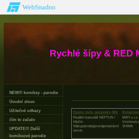
WebSnadno
Rychlé šípy & RED 
NEW!!! komiksy - parodie
Úvodní slovo
Užitečné odkazy
Domy, byty, pozemky /RK
Rybárske
Realitní kancelář NEPTUN /
MATI s.r.o
čím to začalo
Hlučín
Vzorková 
Nákup/prodej/pronájem/právní
SHIMA
UPDATE!!! Další
servis
komiksové parodie