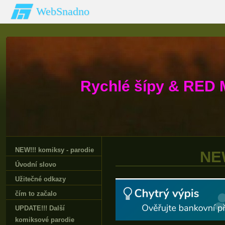
WebSnadno
Rychlé šípy & RED 
NEW!!! komiksy - parodie
NEW
Úvodní slovo
Užitečné odkazy
čím to začalo
UPDATE!!! Další
komiksové parodie