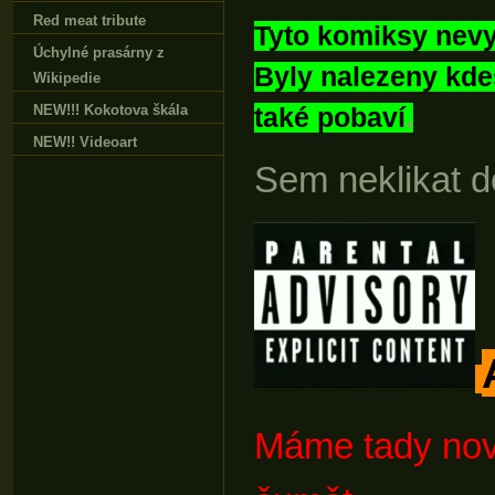
Red meat tribute
Tyto komiksy nevy
Úchylné prasárny z
Byly nalezeny kdes
Wikipedie
NEW!!! Kokotova škála
také pobaví
.
NEW!! Videoart
Sem neklikat do 
Máme tady nov