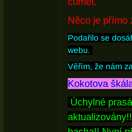
čumět.
Něco je přímo 
Podařilo se dosá
webu.
Věřím, že nám za
Kokotova škál
Úchylné prasár
aktualizovány!
bacha!! Nyní p