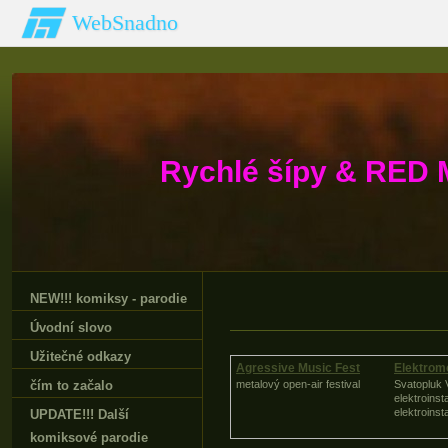
WebSnadno
Rychlé šípy & RED 
NEW!!! komiksy - parodie
Úvodní slovo
Užitečné odkazy
Agressive Music Fest
Elektrom
čím to začalo
metalový open-air festival
Svatopluk 
elektroinst
elektroinst
UPDATE!!! Další
komiksové parodie