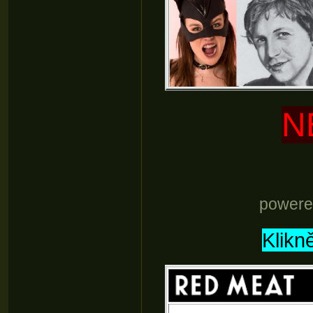
N
powere
Klikn