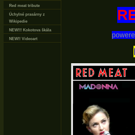
Red meat tribute
R
Úchylné prasárny z
Wikipedie
NEW!!! Kokotova škála
powere
NEW!! Videoart